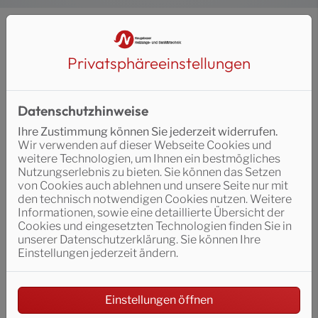
Formvollendete Ästhetik
Privatsphäre­einstellungen
Ein eindrucksvolles Highlight der VIGOUR vogue
Designlinie ist ihre Doppelschale mit dem
hochwertigen, widerstandsfähigen Obermaterial
Datenschutzhinweise
protectPLUS. Das Design spiegelt das fließende
Wasser wider, erinnert an ausgewaschene Steine an
Ihre Zustimmung können Sie jederzeit widerrufen.
Gebirgsbächen und überzeugt mit einer
Wir verwenden auf dieser Webseite Cookies und
Formensprache, die es so noch nie gegeben hat.
weitere Technologien, um Ihnen ein bestmögliches
Viele Produkte der Designlinie VIGOUR vogue sind aus
Nutzungserlebnis zu bieten. Sie können das Setzen
hochwertigem Mineralguss gefertigt. Ein Werkstoff,
von Cookies auch ablehnen und unsere Seite nur mit
der nicht nur einzigartige Formenvielfalt verspricht,
den technisch notwendigen Cookies nutzen. Weitere
sondern auch mit besonders pflegeleichten
Informationen, sowie eine detaillierte Übersicht der
Eigenschaften überzeugt.
Cookies und eingesetzten Technologien finden Sie in
unserer Datenschutzerklärung. Sie können Ihre
Einstellungen jederzeit ändern.
Einstellungen öffnen