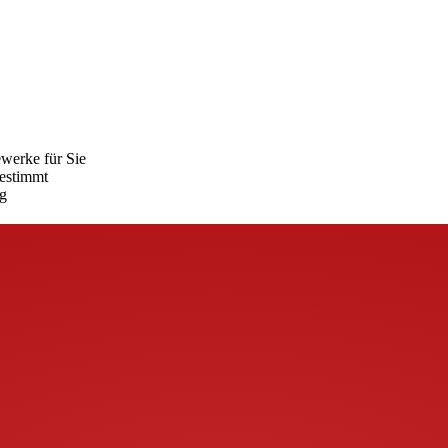
ewerke für Sie
gestimmt
ng