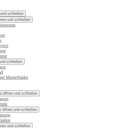
 und schließen
nen und schließen
isierung
zen
g
rvice
ung
zung
und schließen
ung
ad
und Musterbäder
 öffnen und schließen
asser
hnik
 öffnen und schließen
aturen
chäden
nen und schließen