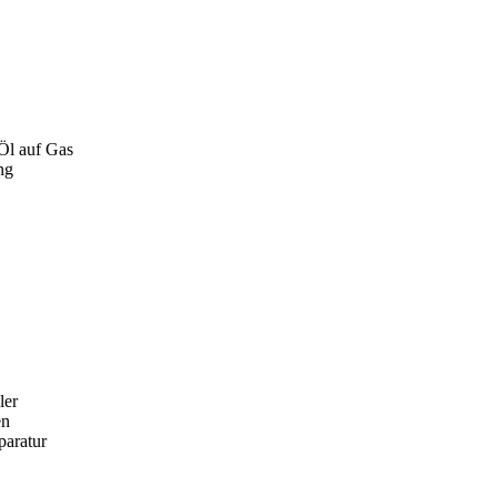
 Öl auf Gas
ng
ler
en
paratur