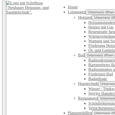
Home
Leistungen
Untermenü öffnen
Heizung
Untermenü öff
Heizungsmodern
Heizen mit Gas
Regenerativ hei
Wärmeverteilun
Wartung und Se
Förderung Heiz
Öl- und Gashei
Bad
Untermenü öffnen 
Badmodernisier
Barrierefreies B
Badinspiration 
Förderung Bad
Badanfrage
Haustechnik
Untermenü
Wasser / Trinkw
Service Haustec
Reparaturen
Untermenü
Schönheitsrepar
Versicherungss
Planungshilfen
Untermenü öff