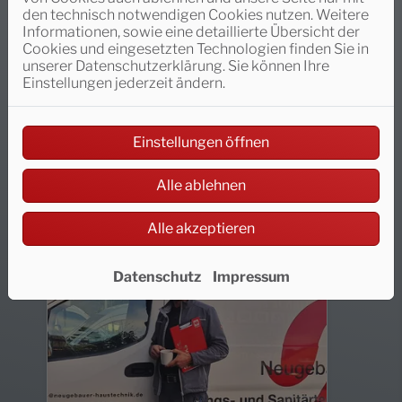
Wasser / Trinkwasser
den technisch notwendigen Cookies nutzen. Weitere
Informationen, sowie eine detaillierte Übersicht der
Sie wollen sicher sein, dass Ihr
Cookies und eingesetzten Technologien finden Sie in
Trinkwasser immer sauber ist
unserer Datenschutzerklärung. Sie können Ihre
oder möchten Ihren
Einstellungen jederzeit ändern.
Wasserverbrauch optimieren?
Dann sprechen Sie mit
Neugebauer Haustechnik .
Einstellungen öffnen
Weiterlesen
Alle ablehnen
Alle akzeptieren
Datenschutz
Impressum