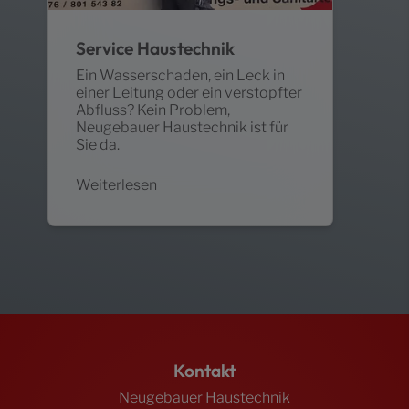
Service Haustechnik
Ein Wasserschaden, ein Leck in
einer Leitung oder ein verstopfter
Abfluss? Kein Problem,
Neugebauer Haustechnik ist für
Sie da.
Weiterlesen
Footer - Kontaktdaten und Öffnungszeiten
Kontakt
Neugebauer Haustechnik